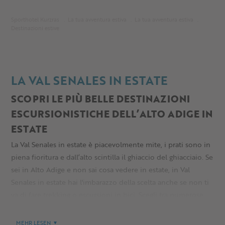
Sporthotel Kurzras
La tua avventura estiva
La tua avventura estiva
Destinazioni estive
LA VAL SENALES IN ESTATE
SCOPRI LE PIÙ BELLE DESTINAZIONI
ESCURSIONISTICHE DELL’ALTO ADIGE IN
ESTATE
La Val Senales in estate è piacevolmente mite, i prati sono in
piena fioritura e dall’alto scintilla il ghiaccio del ghiacciaio. Se
sei in Alto Adige e non sai cosa vedere in estate, in Val
Senales in estate hai l'imbarazzo della scelta anche se non ti
va di fare trekking o escursioni in bici. Scegli tra numerose
mete nelle vicinanze: Nel nostro stesso fondovalle non
perderti l’archeoParc, Castel Juval e la piccola chiesa di
MEHR LESEN