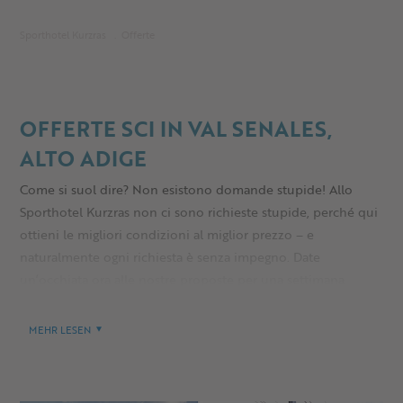
Sporthotel Kurzras
Offerte
OFFERTE SCI IN VAL SENALES,
ALTO ADIGE
Come si suol dire? Non esistono domande stupide! Allo
Sporthotel Kurzras non ci sono richieste stupide, perché qui
ottieni le migliori condizioni al miglior prezzo – e
naturalmente ogni richiesta è senza impegno. Date
un’occhiata ora alle nostre proposte per una settimana
bianca in Val Senales e se siete già decisi, cosa aspettate?
Prenotate subito la vostra offerta in Val Senales e assicuratevi
MEHR LESEN
un posto nel comprensorio sciistico sul ghiacciaio più cool
dell’Alto Adige!