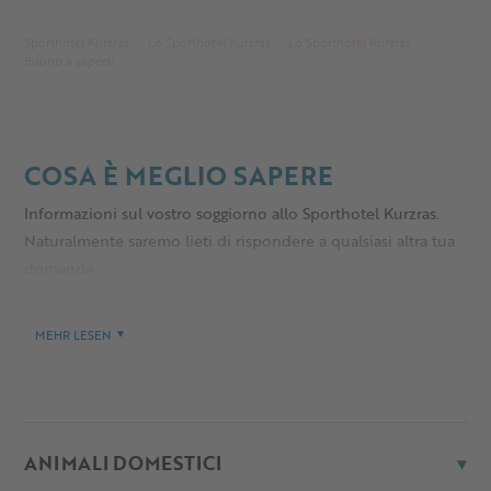
Sporthotel Kurzras
Lo Sporthotel Kurzras
Lo Sporthotel Kurzras
Buono a sapersi
COSA È MEGLIO SAPERE
Informazioni sul vostro soggiorno allo Sporthotel Kurzras.
Naturalmente saremo lieti di rispondere a qualsiasi altra tua
domanda.
MEHR LESEN
ANIMALI DOMESTICI