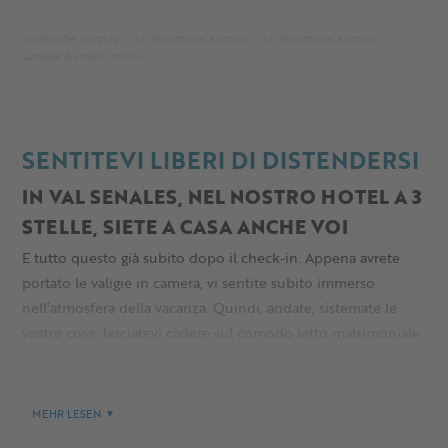
Sporthotel Kurzras
Lo Sporthotel Kurzras
Lo Sporthotel Kurzras
Camere & servizi inclusi
SENTITEVI LIBERI DI DISTENDERSI
IN VAL SENALES, NEL NOSTRO HOTEL A 3
STELLE, SIETE A CASA ANCHE VOI
E tutto questo già subito dopo il check-in. Appena avrete
portato le valigie in camera, vi sentite subito immerso
nell’atmosfera della vacanza. Quindi, andate, sistemate le
vostre cose, lasciatevi cadere sul comodo letto matrimoniale
e ammirate le montagne dal balcone. Grazie al Wi-Fi gratuito,
potete condividere subito il vostro primo scatto di vacanza
con gli amici. Ma la stanza non vi terrà a lungo fermo – la
MEHR LESEN
vostra camera è in realtà “solo” il basecamp per tante