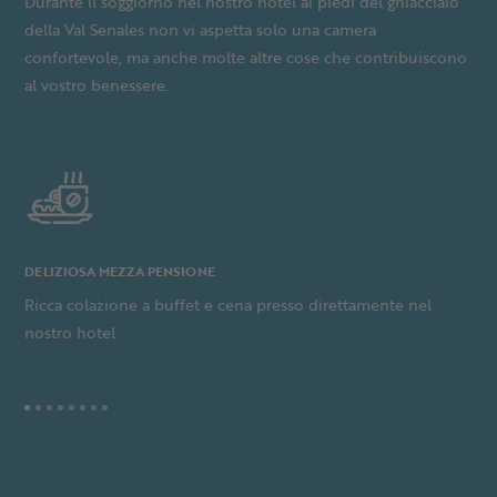
Durante il soggiorno nel nostro hotel ai piedi del ghiacciaio
della Val Senales non vi aspetta solo una camera
confortevole, ma anche molte altre cose che contribuiscono
al vostro benessere.
DELIZIOSA MEZZA PENSIONE
A
Ricca colazione a buffet e cena presso direttamente nel
C
nostro hotel