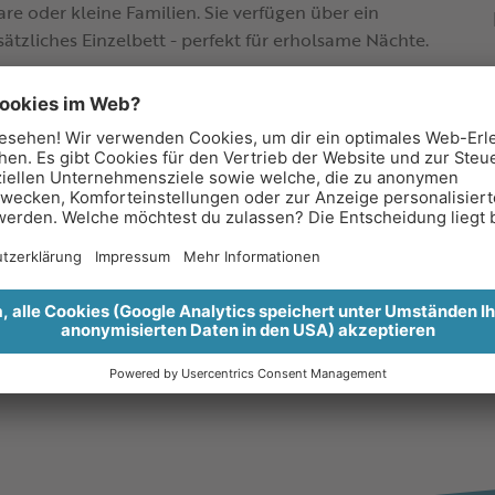
are oder kleine Familien. Sie verfügen über ein
ätzliches Einzelbett - perfekt für erholsame Nächte.
rockner
e Bademäntel und Saunatücher
den in der Sauna
en - Ihr Rückzugsort nach einem erlebnisreichen