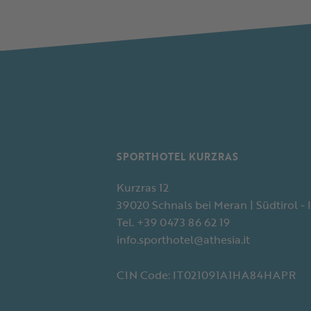
SPORTHOTEL KURZRAS
Kurzras 12
39020 Schnals bei Meran | Südtirol - I
Tel. +39 0473 86 62 19
info.sporthotel@athesia.it
CIN Code: IT021091A1HA84HAPR