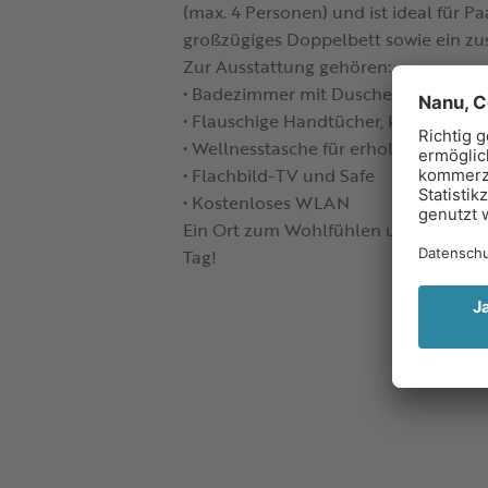
(max. 4 Personen) und ist ideal für Pa
großzügiges Doppelbett sowie ein zus
Zur Ausstattung gehören:
• Badezimmer mit Dusche und Haart
• Flauschige Handtücher, kuschelig
• Wellnesstasche für erholsame Stun
• Flachbild-TV und Safe
• Kostenloses WLAN
Ein Ort zum Wohlfühlen und Entspann
Tag!