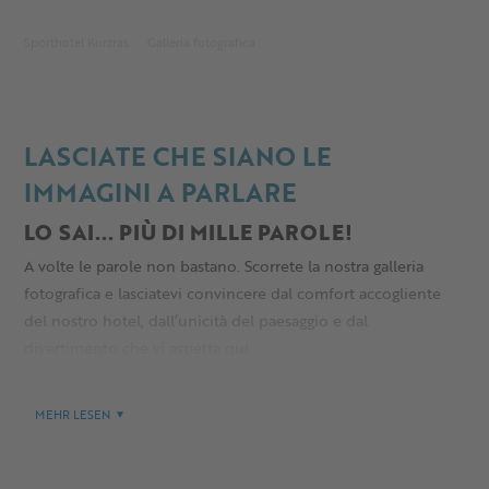
Sporthotel Kurzras
Galleria fotografica
LASCIATE CHE SIANO LE
IMMAGINI A PARLARE
LO SAI... PIÙ DI MILLE PAROLE!
A volte le parole non bastano. Scorrete la nostra galleria
fotografica e lasciatevi convincere dal comfort accogliente
del nostro hotel, dall’unicità del paesaggio e dal
divertimento che vi aspetta qui.
MEHR LESEN